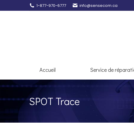
1-877-970-6777
info@sensecom.ca
Accueil
Se
Accueil
Service de réparat
SPOT Trace