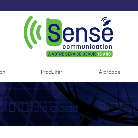
rvice de réparation
Produits
À prop
ion
Produits
À propos